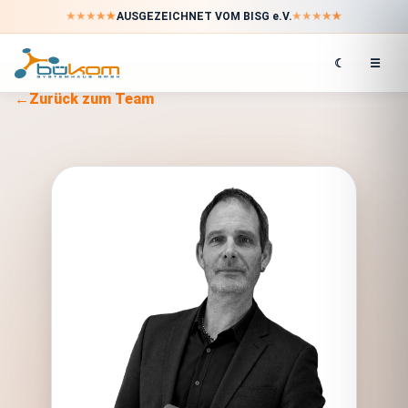
★
★
★
★
★
★
★
★
★
★
AUSGEZEICHNET VOM BISG e.V.
☾
☰
←
Zurück zum Team