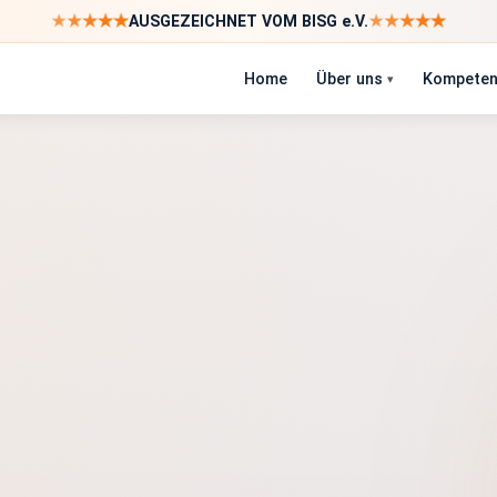
★
★
★
★
★
★
★
★
★
★
AUSGEZEICHNET VOM BISG e.V.
Home
Über uns
Kompeten