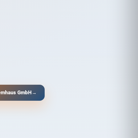
temhaus GmbH
→