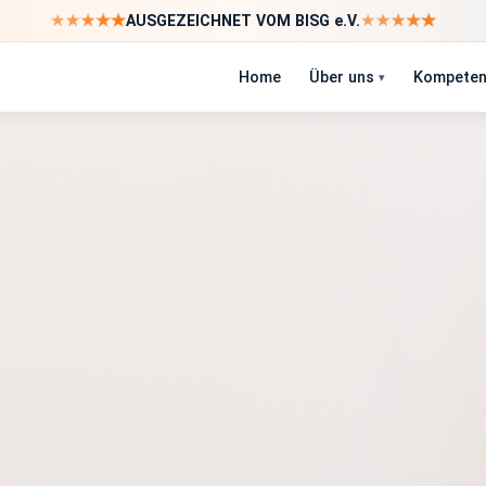
★
★
★
★
★
★
★
★
★
★
AUSGEZEICHNET VOM BISG e.V.
Home
Über uns
Kompeten