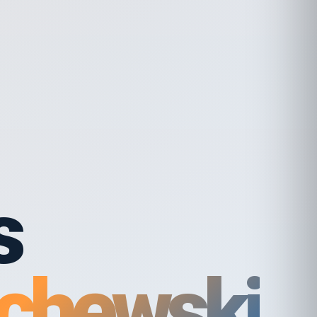
s
chewski