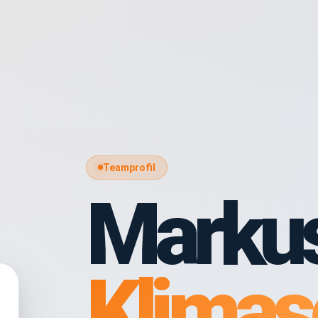
Teamprofil
Marku
Klimas