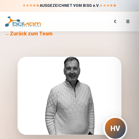
★
★
★
★
★
★
★
★
★
★
AUSGEZEICHNET VOM BISG e.V.
☾
☰
←
Zurück zum Team
HV