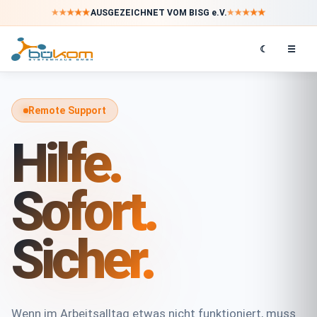
★
★
★
★
★
★
★
★
★
★
AUSGEZEICHNET VOM BISG e.V.
☾
☰
Remote Support
Hilfe.
Sofort.
Sicher.
Wenn im Arbeitsalltag etwas nicht funktioniert, muss