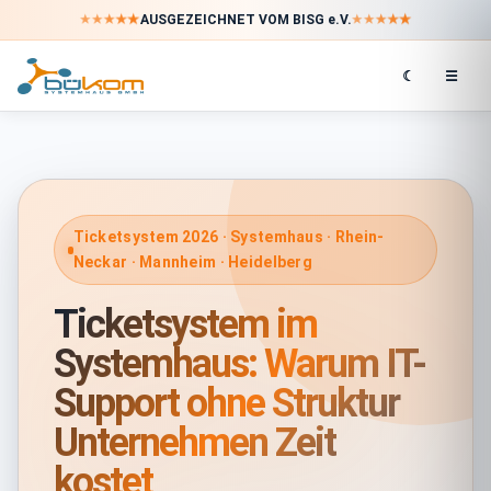
★
★
★
★
★
★
★
★
★
★
AUSGEZEICHNET VOM BISG e.V.
☾
☰
Ticketsystem 2026 · Systemhaus · Rhein-
Neckar · Mannheim · Heidelberg
Ticketsystem im
Systemhaus: Warum IT-
Support ohne Struktur
Unternehmen Zeit
kostet