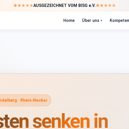
★
★
★
★
★
★
★
★
★
★
AUSGEZEICHNET VOM BISG e.V.
Home
Über uns
Kompeten
idelberg · Rhein-Neckar
ten senken in