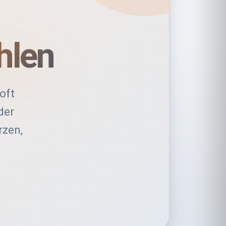
hlen
oft
der
rzen,